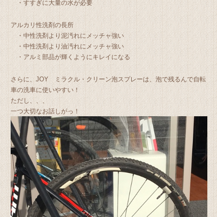
・すすぎに大量の水が必要
アルカリ性洗剤の長所
・中性洗剤より泥汚れにメッチャ強い
・中性洗剤より油汚れにメッチャ強い
・アルミ部品が輝くようにキレイになる
さらに、JOY ミラクル・クリーン泡スプレーは、泡で残るんで自転
車の洗車に使いやすい！
ただし、、、
一つ大切なお話しがっ！