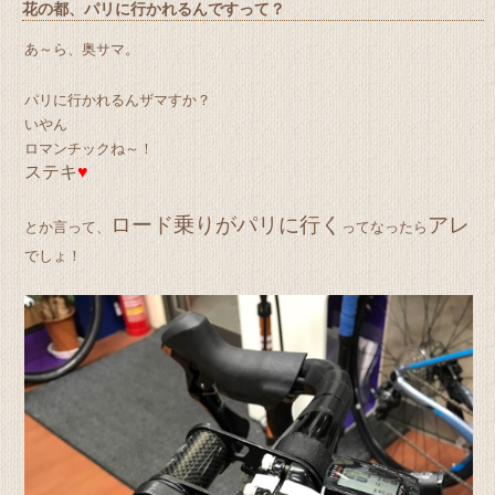
花の都、パリに行かれるんですって？
あ～ら、奥サマ。
パリに行かれるんザマすか？
いやん
ロマンチックね～！
ステキ
♥
ロード乗りがパリに行く
アレ
とか言って、
ってなったら
でしょ！