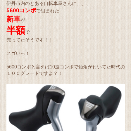
伊丹市内のとある自転車屋さんに、、、
5600コンポ
で組まれた
新車
が
半額
で
売ってたそうです！！
スゴいっ！
5600コンポと言えば10速コンポで触角が付いてた時代の
１０５グレードですよ？！