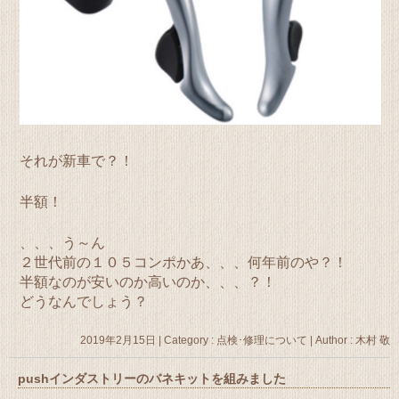
それが新車で？！
半額！
、、、う～ん
２世代前の１０５コンポかあ、、、何年前のや？！
半額なのが安いのか高いのか、、、？！
どうなんでしょう？
2019年2月15日
|
Category :
点検･修理について
|
Author : 木村 敬
pushインダストリーのバネキットを組みました