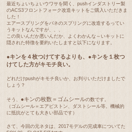
最近ちょいちょいウワサを聞く、pushインダストリー製
のACS3フロントフォーク改造キットをご購入いただきま
した！
エアースプリングをバネのスプリングに改造するってい
うキットなんですが、、、
この良いんだか悪いんだか、よくわかんな～いキットに
隠された特徴を要約いたしますと以下になります。
●キンを４枚つけてするよりも、●キンを１枚つ
けてした方がキモチ良い。
どれだけpushがキモチ良いか、お判りいただけましたで
しょう？
●キンの枚数＝ゴムシール
そう、
の数です。
（ゴムシール＝エアピストン、ダストシール等。機械的
に抵抗がとても大きい部品です）
さて、今回の元ネタは、2017モデルの完成車についてた