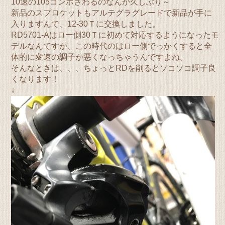
10速の105コンポさわるのなんか久しぶり～
新品のスプロケットもアルテグラグレードで新品が手に
入りますんで、12-30Ｔに交換しました。
RD5701-Aはロー側30Ｔに初めて対応するようになったモ
デルなんですが、この時代のはロー側でっかくすると全
体的に変速の調子が悪くなっちゃうんですよね。
そんなときは、、、ちょっとRDを削るとソコソコ調子良
くなります！
↓