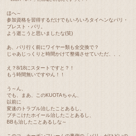
ほへ～
参加資格を習得するだけでもいろいろタイヘンなパリ・
ブレスト・パリ。
よう逝こうと思いましたな(笑)
あ、パリ行く前にワイヤー類も全交換で？
じゃあじっくりと時間かけて整備させていただ、、、
え？8/18にスタートですと？！
もう時間無いですやん！！
う～ん、
でも、まあ、このKUOTAちゃん、
以前に
変速のトラブル治したことあるし、
ブチこけたホイール治したことあるし、
BBも治したことあるしな～
このコ、カーボンフレームの裏側の「バリ」がひどいの