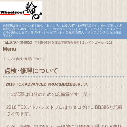
自転車は乗ってナンボ！輪心「わごころ」はGIANT・Liv専門店です。乗って楽しく趣
味性が高いGIANT（ジャイアント）のマウンテンバイク・ロードバイク・クロスバイ
クをお勧めします。GIANT（ジャイアント）自転車の購入・メンテナンスならお任せ
下さい
TEL.
0797-78-8853
〒665-0824 兵庫県宝塚市金井町3-2 ハイツゴールド102
Menu
Skip
to
トップ
›
点検･修理について
content
点検･修理について
2016 TCX ADVANCED PROのBBはBB86デス
この記事は自分のための忘備録です（笑）
2016 TCXアドバンスドプロはカタログに…BB386と記載
されてます。
んが、実物は41の86.5、一般的にはBB86と呼ばれる規格