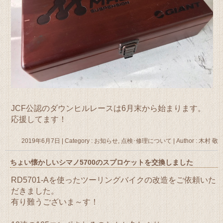
JCF公認のダウンヒルレースは6月末から始まります。
応援してます！
2019年6月7日
|
Category :
お知らせ
,
点検･修理について
|
Author : 木村 敬
ちょい懐かしいシマノ5700のスプロケットを交換しました
RD5701-Aを使ったツーリングバイクの改造をご依頼いた
だきました。
有り難うございま～す！