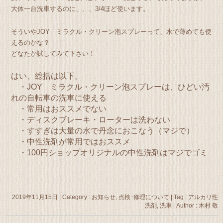
大体一台洗車するのに、、、3/4ほど使います。
そういやJOY ミラクル・クリーン泡スプレーって、水で薄めても使
えるのかな？
どなたか試してみて下さい！
はい、総括は以下。
・JOY ミラクル・クリーン泡スプレーは、ひどい汚
れの自転車の洗車に使える
・常用はおススメでない
・ディスクブレーキ・ローターは洗わない
・すすぎは大量の水で丹念におこなう（マジで）
・中性洗剤が常用ではおススメ
・100円ショップオリジナルの中性洗剤はマジでゴミ
2019年11月15日
|
Category :
お知らせ
,
点検･修理について
|
Tag :
アルカリ性
洗剤
,
洗車
|
Author : 木村 敬