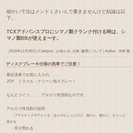
細かい寸法はメンドくさいんで書きませんけど結論は以
下。
TCXアドバンスプロにシマノ製クランク付ける時は、シ
マノ製BBが使えま〜す。
2019年12月30日
|
Category :
お知らせ
,
点検･修理について
|
Author : 木村 敬
ディスクブレーキ仕様の洗車でご注意！
最近洗車でお気に入りの、、、
JOY ミラクル・クリーン泡スプレー！
なんとコイツ、、、アルカリ性洗剤なのです。
アルカリ性洗剤の短所
・
プラスチックやアルミを、ほんのちょっとだけ、僅かに、微かに、さらっと、
害する
・手が荒れる