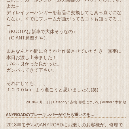
よね～
ディレイラーハンガーを新品に交換しても真っ直ぐにな
らない、すでにフレームが曲がってるコトも知ってるし
～
（KUOTAは新車で大体そうなの）
（GIANT見習えや）
まあなんとか間に合うかと作業させていただき、無事に
本日お渡し出来ました！
いや～良かった良かった。
ガンバってきて下さい。
それにしても、、、
１２００km、よう逝こうと思いましたな(笑)
2019年8月11日
|
Category :
点検･修理について
|
Author : 木村 敬
ANYROADのブレーキレバーがやたら重いのを…
2018年モデルのANYROADにお乗りのお客様が、修理で