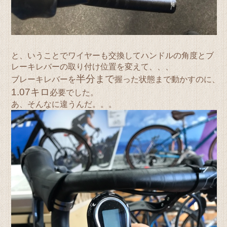
と、いうことでワイヤーも交換してハンドルの角度とブ
レーキレバーの取り付け位置を変えて、、、
半分まで
ブレーキレバーを
握った状態まで動かすのに、
1.07キロ
必要でした。
あ、そんなに違うんだ。。。