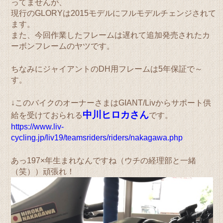
ってませんが、
現行のGLORYは2015モデルにフルモデルチェンジされて
ます。
また、今回作業したフレームは遅れて追加発売されたカ
ーボンフレームのヤツです。
ちなみにジャイアントのDH用フレームは5年保証で～
す。
↓このバイクのオーナーさまはGIANT/Livからサポート供
中川ヒロカさん
給を受けておられる
です。
https://www.liv-
cycling.jp/liv19/teamsriders/riders/nakagawa.php
あっ197×年生まれなんですね（ウチの経理部と一緒
（笑））頑張れ！