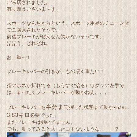
ご来店されました。
有り難うございま～す。
スポーツなんちゃらという、スポーツ用品のチェーン店
でご購入されたそうで、
前後ブレーキがぜんぜん効かないそうです。
ほほう、どれどれ。
お、重っ！
ブレーキレバーの引きが、もの凄く重たい！
指のホネが折れてる（もうすぐ治る）ワタシの左手で
は、まったくブレーキレバーが動かねえ。。。
半分まで
ブレーキレバーを
握った状態まで動かすのに、
3.83キロ
必要でした。
まだブレーキは効いてません。
でも、測ってみると大したコトないような。。。？