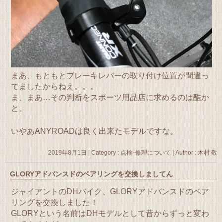
まあ、もともとブレーキレバーの取り付け位置が間違っ
てましたからねえ。。。
ま、まあ…その判断をスポーツ用品店に求めるのは酷か
と。
いやあANYROADは良く出来たモデルですな。
2019年8月1日
|
Category :
点検･修理について
|
Author : 木村 敬
GLORYアドバンスドのベアリングを交換しましてん
ジャイアントのDHバイク、GLORYアドバンスドのベア
リングを交換しました！
GLORYという名前はDHモデルとして昔からずっと変わ