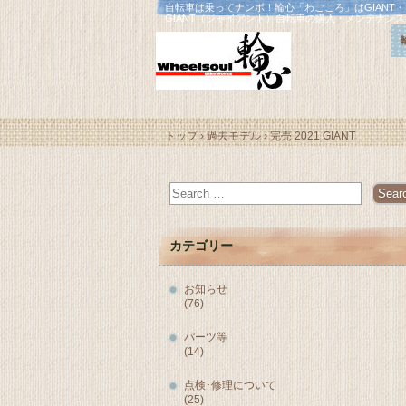
自転車は乗ってナンボ！輪心「わごころ」はGIANT
GIANT（ジャイアント）自転車の購入・メンテナン
トップ
›
過去モデル
›
完売 2021 GIANT
カテゴリー
お知らせ
(76)
パーツ等
(14)
点検･修理について
(25)