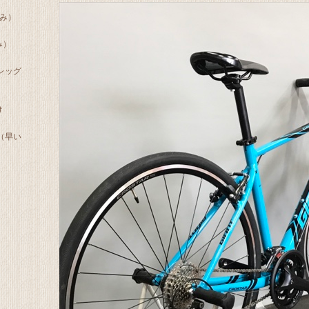
のみ）
み）
レッグ
け
（早い