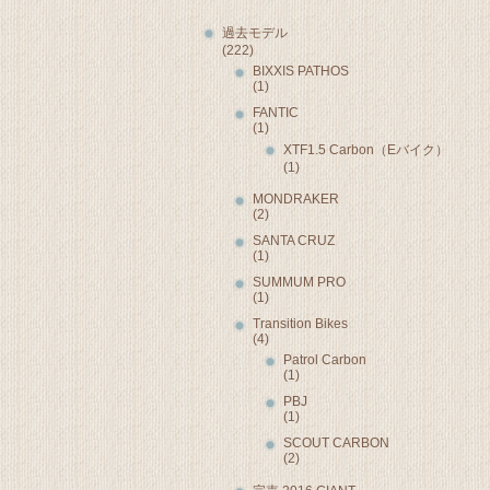
過去モデル
(222)
BIXXIS PATHOS
(1)
FANTIC
(1)
XTF1.5 Carbon（Eバイク）
(1)
MONDRAKER
(2)
SANTA CRUZ
(1)
SUMMUM PRO
(1)
Transition Bikes
(4)
Patrol Carbon
(1)
PBJ
(1)
SCOUT CARBON
(2)