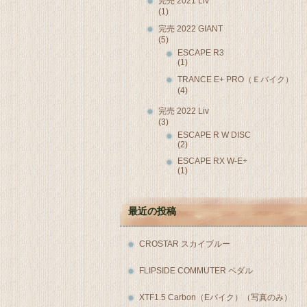
完売 2021 Liv
(1)
完売 2022 GIANT
(5)
ESCAPE R3
(1)
TRANCE E+ PRO（Ｅバイク）
(4)
完売 2022 Liv
(3)
ESCAPE R W DISC
(2)
ESCAPE RX W-E+
(1)
最近の投稿
CROSTAR スカイブルー
FLIPSIDE COMMUTER ペダル
XTF1.5 Carbon（Eバイク）（写真のみ）