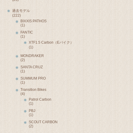
過去モデル
(222)
BIXXIS PATHOS
(1)
FANTIC
(1)
XTF1.5 Carbon（Eバイク）
(1)
MONDRAKER
(2)
SANTA CRUZ
(1)
SUMMUM PRO
(1)
Transition Bikes
(4)
Patrol Carbon
(1)
PBJ
(1)
SCOUT CARBON
(2)