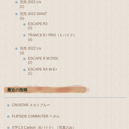
完売 2021 Liv
(1)
完売 2022 GIANT
(5)
ESCAPE R3
(1)
TRANCE E+ PRO（Ｅバイク）
(4)
完売 2022 Liv
(3)
ESCAPE R W DISC
(2)
ESCAPE RX W-E+
(1)
最近の投稿
CROSTAR スカイブルー
FLIPSIDE COMMUTER ペダル
XTF1.5 Carbon（Eバイク）（写真のみ）