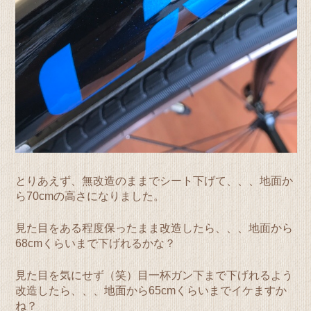
とりあえず、無改造のままでシート下げて、、、地面か
ら70cmの高さになりました。
見た目をある程度保ったまま改造したら、、、地面から
68cmくらいまで下げれるかな？
見た目を気にせず（笑）目一杯ガン下まで下げれるよう
改造したら、、、地面から65cmくらいまでイケますか
ね？