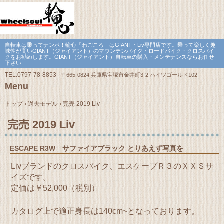
自転車は乗ってナンボ！輪心「わごころ」はGIANT・Liv専門店です。乗って楽しく趣
味性が高いGIANT（ジャイアント）のマウンテンバイク・ロードバイク・クロスバイ
クをお勧めします。GIANT（ジャイアント）自転車の購入・メンテナンスならお任せ
下さい
TEL.
0797-78-8853
〒665-0824 兵庫県宝塚市金井町3-2 ハイツゴールド102
Menu
Skip
to
トップ
›
過去モデル
›
完売 2019 Liv
content
完売 2019 Liv
ESCAPE R3W サファイアブラック とりあえず写真を
Livブランドのクロスバイク、エスケープＲ３のＸＸＳサ
イズです。
定価は￥52,000（税別）
カタログ上で適正身長は140cm~となっております。