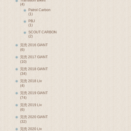
Transition Bikes
(4)
Patrol Carbon
(1)
PBJ
(1)
SCOUT CARBON
(2)
完売 2016 GIANT
(6)
完売 2017 GIANT
(10)
完売 2018 GIANT
(34)
完売 2018 Liv
(4)
完売 2019 GIANT
(74)
完売 2019 Liv
(6)
完売 2020 GIANT
(32)
完売 2020 Liv