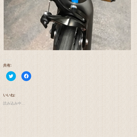
共有:
ク
Facebook
リ
で
ッ
共
ク
有
し
す
て
る
いいね:
Twitter
に
で
は
読み込み中…
共
ク
有
リ
(新
ッ
し
ク
い
し
ウ
て
ィ
く
ン
だ