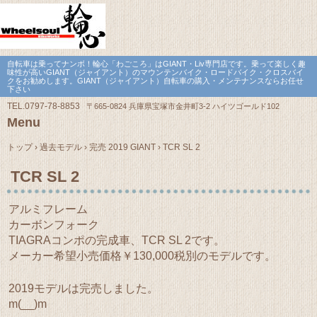
自転車は乗ってナンボ！輪心「わごころ」はGIANT・Liv専門店です。乗って楽しく趣
味性が高いGIANT（ジャイアント）のマウンテンバイク・ロードバイク・クロスバイ
クをお勧めします。GIANT（ジャイアント）自転車の購入・メンテナンスならお任せ
下さい
TEL.
0797-78-8853
〒665-0824 兵庫県宝塚市金井町3-2 ハイツゴールド102
Menu
Skip
to
トップ
›
過去モデル
›
完売 2019 GIANT
›
TCR SL 2
content
TCR SL 2
アルミフレーム
カーボンフォーク
TIAGRAコンポの完成車、TCR SL 2です。
メーカー希望小売価格￥130,000税別のモデルです。
2019モデルは完売しました。
m(__)m