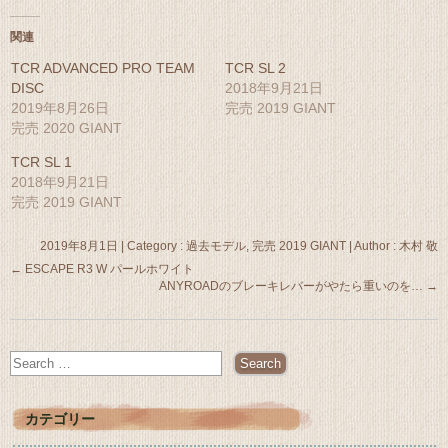
ド
さ
ウ
い
で
(新
関連
開
し
き
い
TCR ADVANCED PRO TEAM
TCR SL 2
ま
ウ
す)
ィ
DISC
2018年9月21日
ン
2019年8月26日
完売 2019 GIANT
ド
ウ
完売 2020 GIANT
で
開
き
TCR SL 1
ま
2018年9月21日
す)
完売 2019 GIANT
2019年8月1日
|
Category :
過去モデル, 完売 2019 GIANT
|
Author : 木村 敬
←
ESCAPE R3 W パールホワイト
ANYROADのブレーキレバーがやたら重いのを…
→
カテゴリー