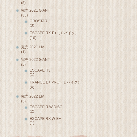
(5)
完売 2021 GIANT
(33)
CROSTAR
(3)
ESCAPE RX-E+（Ｅバイク）
(10)
完売 2021 Liv
(1)
完売 2022 GIANT
(5)
ESCAPE R3
(1)
TRANCE E+ PRO（Ｅバイク）
(4)
完売 2022 Liv
(3)
ESCAPE R W DISC
(2)
ESCAPE RX W-E+
(1)