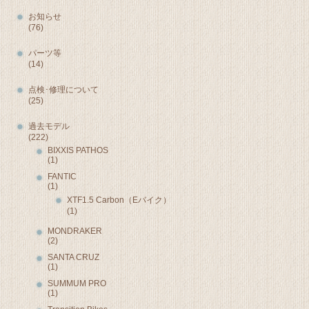
お知らせ
(76)
パーツ等
(14)
点検･修理について
(25)
過去モデル
(222)
BIXXIS PATHOS
(1)
FANTIC
(1)
XTF1.5 Carbon（Eバイク）
(1)
MONDRAKER
(2)
SANTA CRUZ
(1)
SUMMUM PRO
(1)