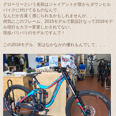
グローリーという名前はジャイアントが昔からダウンヒル
バイクに付けてるものなんで、
なんだか古臭く感じられるかもしれませんが、、、
何気にこのフレーム、2015モデルで新設計なって2018モデ
ル現行もカラー変更しかされてない、
現役バリバリのモデルですんで！
この2016モデル、実はなかなかの優れもんでして、、、