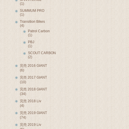
(1)
SUMMUM PRO
(1)
Transition Bikes
(4)
Patrol Carbon
(1)
PBJ
(1)
SCOUT CARBON
(2)
完売 2016 GIANT
(6)
完売 2017 GIANT
(10)
完売 2018 GIANT
(34)
完売 2018 Liv
(4)
完売 2019 GIANT
(74)
完売 2019 Liv