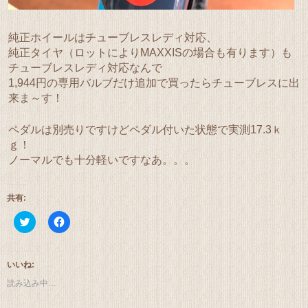
純正ホイールはチューブレスレディ対応、
純正タイヤ（ロットによりMAXXISの場合も有ります）も
チューブレスレディ対応なんで
1,944円の専用バルブだけ追加で買ったらチューブレスに出
来ま～す！
ペダルは別売りですけどペダル付いた状態で実測17.3ｋ
ｇ！
ノーマルでも十分軽いですなあ。。。
共有:
ク
Facebook
リ
で
ッ
共
ク
有
し
す
て
る
いいね:
Twitter
に
で
は
読み込み中…
共
ク
有
リ