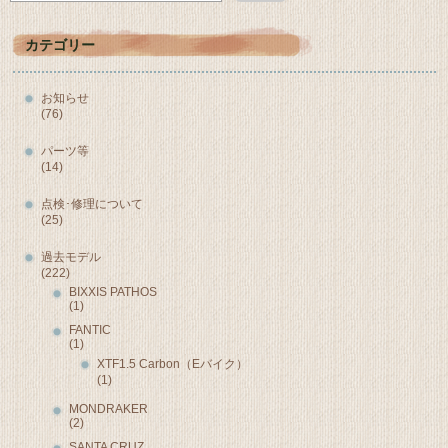
カテゴリー
お知らせ
(76)
パーツ等
(14)
点検･修理について
(25)
過去モデル
(222)
BIXXIS PATHOS
(1)
FANTIC
(1)
XTF1.5 Carbon（Eバイク）
(1)
MONDRAKER
(2)
SANTA CRUZ