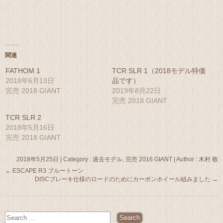
(新
ッ
し
ク
い
し
ウ
て
ィ
く
ン
だ
ド
さ
ウ
い
で
(新
関連
開
し
き
い
FATHOM 1
TCR SLR 1（2018モデル特価
ま
ウ
す)
ィ
2018年6月13日
品です）
ン
完売 2018 GIANT
2019年8月22日
ド
ウ
完売 2018 GIANT
で
開
き
TCR SLR 2
ま
2018年5月16日
す)
完売 2018 GIANT
2018年5月25日
|
Category :
過去モデル, 完売 2016 GIANT
|
Author : 木村 敬
←
ESCAPE R3 ブルートーン
DISCブレーキ仕様のロードのためにカーボンホイール組みました
→