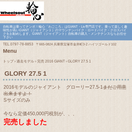
自転車は乗ってナンボ！輪心「わごころ」はGIANT・Liv専門店です。乗って楽しく趣
味性が高いGIANT（ジャイアント）のマウンテンバイク・ロードバイク・クロスバイ
クをお勧めします。GIANT（ジャイアント）自転車の購入・メンテナンスならお任せ
下さい
TEL.
0797-78-8853
〒665-0824 兵庫県宝塚市金井町3-2 ハイツゴールド102
Menu
Skip
to
トップ
›
過去モデル
›
完売 2016 GIANT
›
GLORY 27.5 1
content
GLORY 27.5 1
2016モデルのジャイアント グローリー27.5-1
まだご用意
出来ますよ！
Sサイズのみ
今なら定価450,000円税別が、、、
完売しました