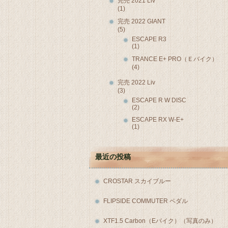
完売 2021 Liv
(1)
完売 2022 GIANT
(5)
ESCAPE R3
(1)
TRANCE E+ PRO（Ｅバイク）
(4)
完売 2022 Liv
(3)
ESCAPE R W DISC
(2)
ESCAPE RX W-E+
(1)
最近の投稿
CROSTAR スカイブルー
FLIPSIDE COMMUTER ペダル
XTF1.5 Carbon（Eバイク）（写真のみ）