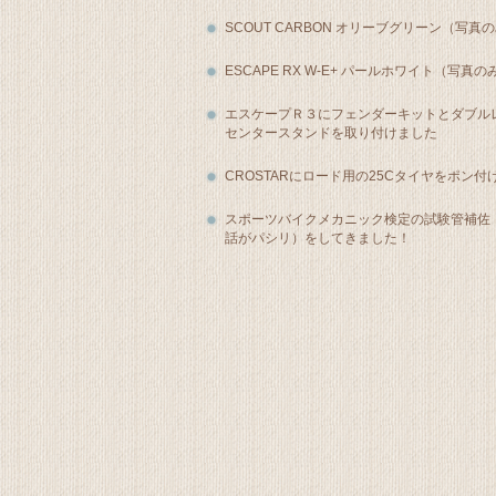
SCOUT CARBON オリーブグリーン（写真
ESCAPE RX W-E+ パールホワイト（写真の
エスケープＲ３にフェンダーキットとダブル
センタースタンドを取り付けました
CROSTARにロード用の25Cタイヤをポン付
スポーツバイクメカニック検定の試験管補佐
話がパシリ）をしてきました！