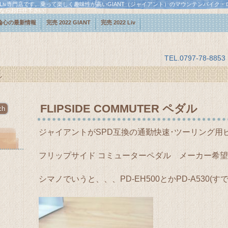
・Liv専門店です。乗って楽しく趣味性が高いGIANT（ジャイアント）のマウンテンバイク
スならお任せ下さい
輪心の最新情報
完売 2022 GIANT
完売 2022 Liv
TEL.
0797-78-8853
ル
FLIPSIDE COMMUTER ペダル
ジャイアントがSPD互換の通勤快速･ツーリング用
フリップサイド コミューターペダル メーカー希望小
シマノでいうと、、、PD-EH500とかPD-A530(