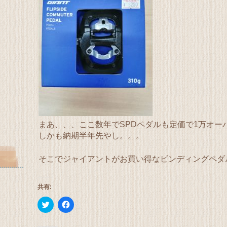
まあ、、、ここ数年でSPDペダルも定価で1万オー
しかも納期半年先やし。。。
そこでジャイアントがお買い得なビンディングペダ
共有:
ク
Facebook
リ
で
ッ
共
ク
有