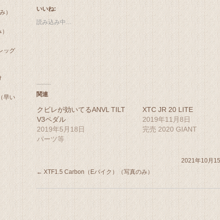
し
す
て
る
いいね:
のみ）
Twitter
に
で
は
読み込み中…
共
ク
み）
有
リ
(新
ッ
し
ク
レッグ
い
し
ウ
て
ィ
く
ン
だ
ド
さ
け
ウ
い
で
(新
関連
開
し
（早い
き
い
クビレが効いてるANVL TILT
XTC JR 20 LITE
ま
ウ
す)
ィ
V3ペダル
2019年11月8日
ン
2019年5月18日
完売 2020 GIANT
ド
ウ
パーツ等
で
開
き
2021年10月1
ま
す)
←
XTF1.5 Carbon（Eバイク）（写真のみ）