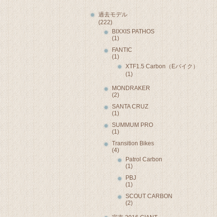
過去モデル
(222)
BIXXIS PATHOS
(1)
FANTIC
(1)
XTF1.5 Carbon（Eバイク）
(1)
MONDRAKER
(2)
SANTA CRUZ
(1)
SUMMUM PRO
(1)
Transition Bikes
(4)
Patrol Carbon
(1)
PBJ
(1)
SCOUT CARBON
(2)