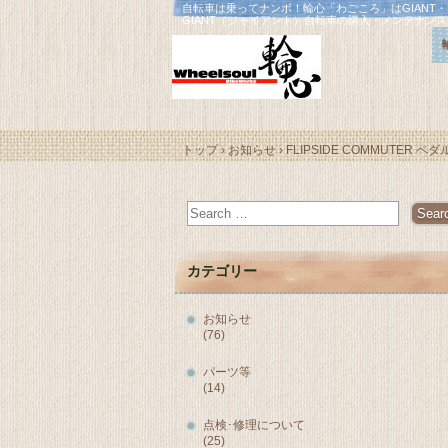
自転車は乗ってナンボ！輪心「わごころ」はGIANT
GIANT（ジャイアント）自転車の購入・メンテナン
トップ
›
お知らせ
›
FLIPSIDE COMMUTER ペダ
カテゴリー
お知らせ
(76)
パーツ等
(14)
点検･修理について
(25)