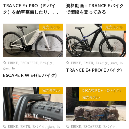
TRANCE E+ PRO（Ｅバイ
資料動画：TRANCE Eバイク
ク）を納車整備したり、、、
で階段を登ってみる
完売モデル
完売モデル
EBIKE
,
ESCAPERE
,
Eバイク
,
EBIKE
,
EMTB
,
Eバイク
,
giant
,
liv
giant
,
liv
TRANCE E+ PRO(Ｅバイク)
ESCAPE R W E+(Ｅバイク)
完売モデル
ESCAPE R E＋（Eバイク）
完売モデル
EBIKE
,
EMTB
,
Eバイク
,
giant
,
liv
EBIKE
,
ESCAPERE
,
Eバイク
,