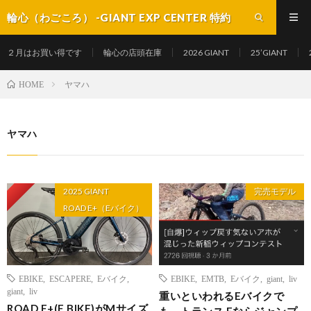
輪心（わごころ） -GIANT EXP CENTER 特約
店-
２月はお買い得です
輪心の店頭在庫
2026 GIANT
25’GIANT
ヤマハ
HOME
ヤマハ
Pickup
2025 GIANT
完売モデル
ROAD E+（Eバイク）
EBIKE
,
ESCAPERE
,
Eバイク
,
EBIKE
,
EMTB
,
Eバイク
,
giant
,
liv
giant
,
liv
重いといわれるEバイクで
ROAD E+(E BIKE)がMサイズ
も、トランス Eならジャンプ