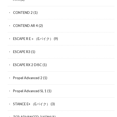
CONTEND 2
(1)
CONTEND AR 4
(2)
ESCAPE R E＋（Eバイク）
(9)
ESCAPE R3
(1)
ESCAPE RX 2 DISC
(1)
Propel Advanced 2
(1)
Propel Advanced SL 1
(1)
STANCE E+ （Eバイク）
(3)
TCR ADVANCED 2 KOM
(1)