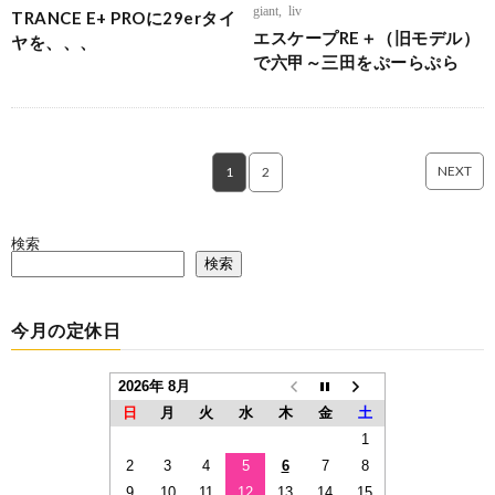
giant
,
liv
TRANCE E+ PROに29erタイ
エスケープRE＋（旧モデル）
ヤを、、、
で六甲～三田をぷーらぷら
NEXT
1
2
検索
検索
今月の定休日
2026年 8月
日
月
火
水
木
金
土
1
2
3
4
5
6
7
8
9
10
11
12
13
14
15