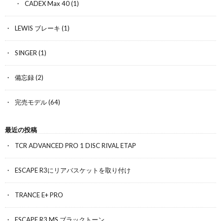
CADEX Max 40
(1)
LEWIS ブレーキ
(1)
SINGER
(1)
備忘録
(2)
完売モデル
(64)
最近の投稿
TCR ADVANCED PRO 1 DISC RIVAL ETAP
ESCAPE R3にリアバスケットを取り付け
TRANCE E+ PRO
ESCAPE R3 MS ブラックトーン