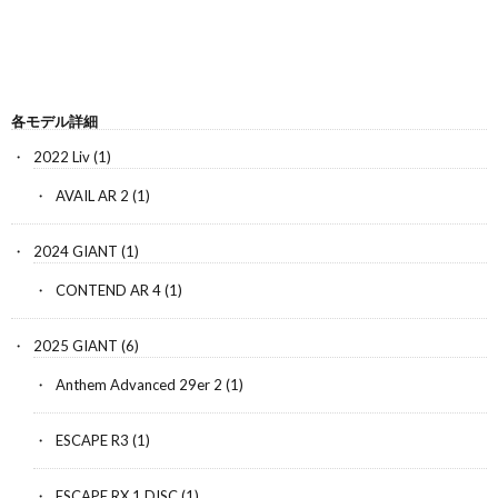
各モデル詳細
2022 Liv
(1)
AVAIL AR 2
(1)
2024 GIANT
(1)
CONTEND AR 4
(1)
2025 GIANT
(6)
Anthem Advanced 29er 2
(1)
ESCAPE R3
(1)
ESCAPE RX 1 DISC
(1)