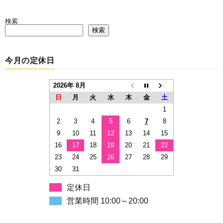
検索
検索
今月の定休日
2026年 8月
日
月
火
水
木
金
土
1
2
3
4
5
6
7
8
9
10
11
12
13
14
15
16
17
18
19
20
21
22
23
24
25
26
27
28
29
30
31
定休日
営業時間 10:00～20:00