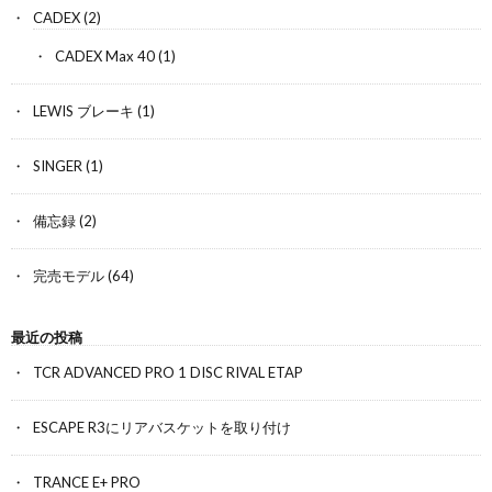
CADEX
(2)
CADEX Max 40
(1)
LEWIS ブレーキ
(1)
SINGER
(1)
備忘録
(2)
完売モデル
(64)
最近の投稿
TCR ADVANCED PRO 1 DISC RIVAL ETAP
ESCAPE R3にリアバスケットを取り付け
TRANCE E+ PRO