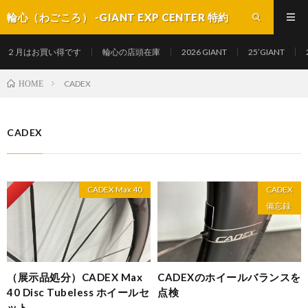
輪心（わごころ） -GIANT EXP CENTER 特約
店-
２月はお買い得です
輪心の店頭在庫
2026 GIANT
25’GIANT
CADEX
HOME
CADEX
Pickup
CADEX Max 40
CADEX
備忘録
（展示品処分）CADEX Max
CADEXのホイールバランスを
40 Disc Tubeless ホイールセ
点検
ット