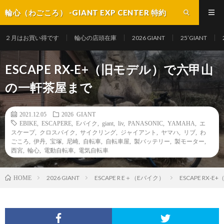
輪心（わごころ） -GIANT EXP CENTER 特約
店-
２月はお買い得です
輪心の店頭在庫
2026 GIANT
25’GIANT
ESCAPE RX-E+（旧モデル）で六甲山
の一軒茶屋まで
2021.12.05
2026 GIANT
EBIKE
,
ESCAPERE
,
Eバイク
,
giant
,
liv
,
PANASONIC
,
YAMAHA
,
エ
スケープ
,
クロスバイク
,
サイクリング
,
ジャイアント
,
ヤマハ
,
リブ
,
わ
ごころ
,
伊丹
,
宝塚
,
尼崎
,
自転車
,
自転車屋
,
製バッテリー
,
製モーター
,
西宮
,
輪心
,
電動自転車
,
電気自転車
2026 GIANT
ESCAPE R E＋（Eバイク）
ESCAPE RX
HOME