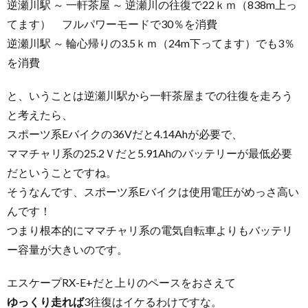
逆瀬川駅 ～ 一軒茶屋 ～ 逆瀬川の往復で22ｋｍ（838m上っ
てます） フルパワーモードで30％を消費
逆瀬川駅 ～ 輪心帰りの3.5ｋｍ（24m下ってます）でも3％
を消費
と、いうことは逆瀬川駅から一軒茶屋までの往復を走ろう
と考えたら、
スポーツ系Eバイクの36Vだと4.14Ahが必要で、
ママチャリ系の25.2Ｖだと5.91Ahのバッテリーが最低必要
だということですね。
そうなんです、スポーツ系Eバイクは使用電圧がめっさ高い
んです！
つまり根本的にママチャリ系の電気自転車よりもバッテリ
ー容量が大きいのです。
エスケープRX-E+だと上りのペースをおさえて
ゆっくり走れば
3往復はイケるわけですな。