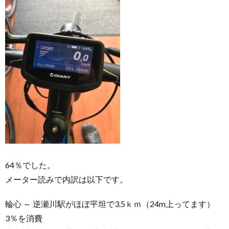
64％でした。
メーター読みで内訳は以下です。
輪心 ～ 逆瀬川駅がほぼ平坦で3.5ｋｍ（24m上ってます）
3％を消費