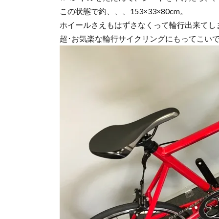
この状態で約、、、153×33×80cm。
ホイールさえもはずさなくって輪行出来てし
超･お気楽な輪行サイクリングにもってこい