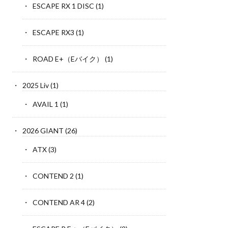
ESCAPE RX 1 DISC
(1)
ESCAPE RX3
(1)
ROAD E+（Eバイク）
(1)
2025 Liv
(1)
AVAIL 1
(1)
2026 GIANT
(26)
ATX
(3)
CONTEND 2
(1)
CONTEND AR 4
(2)