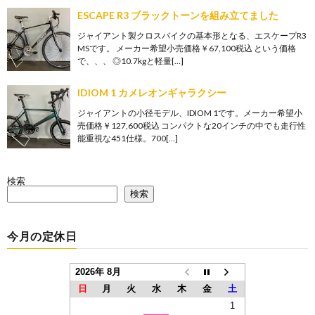
ESCAPE R3 ブラックトーンを組み立てました
ジャイアント製クロスバイクの基本形となる、エスケープR3
MSです。 メーカー希望小売価格￥67,100税込 という価格
で、、、 ◎10.7kgと軽量[…]
IDIOM 1 カメレオンギャラクシー
ジャイアントの小径モデル、IDIOM 1です。メーカー希望小
売価格￥127,600税込 コンパクトな20インチの中でも走行性
能重視な451仕様。700[…]
検索
検索
今月の定休日
2026年 8月
日
月
火
水
木
金
土
1