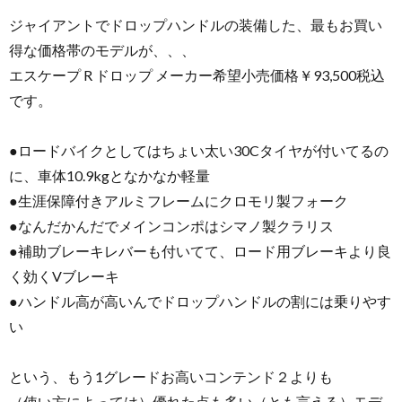
ジャイアントでドロップハンドルの装備した、最もお買い
得な価格帯のモデルが、、、
エスケープ R ドロップ メーカー希望小売価格￥93,500税込
です。
●ロードバイクとしてはちょい太い30Cタイヤが付いてるの
に、車体10.9kgとなかなか軽量
●生涯保障付きアルミフレームにクロモリ製フォーク
●なんだかんだでメインコンポはシマノ製クラリス
●補助ブレーキレバーも付いてて、ロード用ブレーキより良
く効くVブレーキ
●ハンドル高が高いんでドロップハンドルの割には乗りやす
い
という、もう1グレードお高いコンテンド２よりも
（使い方によっては）優れた点も多い（とも言える）モデ