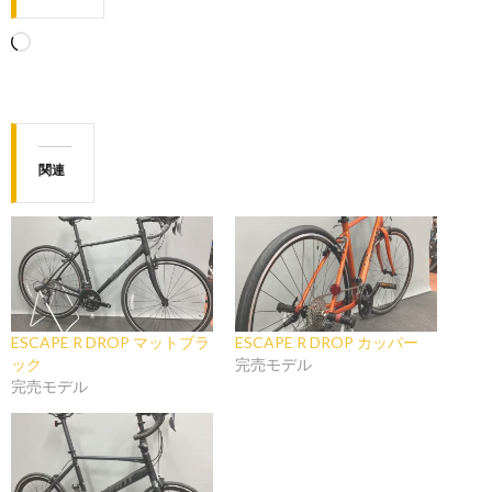
読
み
込
み
中…
関連
ESCAPE R DROP マットブラ
ESCAPE R DROP カッパー
ック
完売モデル
完売モデル