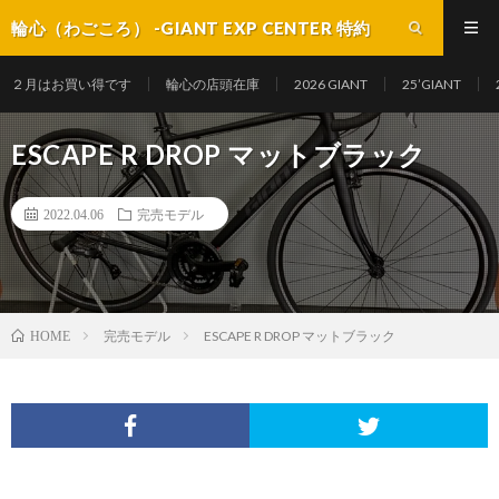
輪心（わごころ） -GIANT EXP CENTER 特約
店-
２月はお買い得です
輪心の店頭在庫
2026 GIANT
25’GIANT
ESCAPE R DROP マットブラック
2022.04.06
完売モデル
完売モデル
ESCAPE R DROP マットブラック
HOME