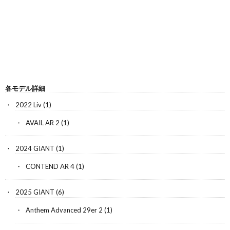
各モデル詳細
2022 Liv
(1)
AVAIL AR 2
(1)
2024 GIANT
(1)
CONTEND AR 4
(1)
2025 GIANT
(6)
Anthem Advanced 29er 2
(1)