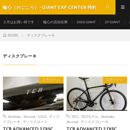
輪心（わごころ） -GIANT EXP CENTER 特約
店-
２月はお買い得です
輪心の店頭在庫
2026 GIANT
25’GIANT
ディスクブレーキ
HOME
ディスクブレーキ
完売モデル
完売モデル
discbrake
,
discroad
,
SALE
,
ディス
2023
,
2023モデル
,
discbrake
,
クブレーキ
,
ディスクロード
discroad
,
ディスクブレーキ
TCR ADVANCED 2 DISC
TCR ADVANCED 2 DISC