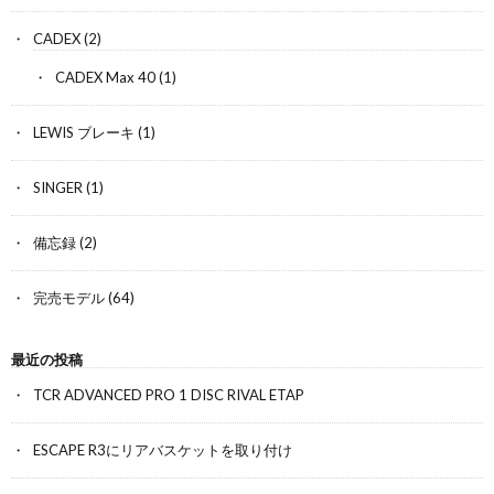
CADEX
(2)
CADEX Max 40
(1)
LEWIS ブレーキ
(1)
SINGER
(1)
備忘録
(2)
完売モデル
(64)
最近の投稿
TCR ADVANCED PRO 1 DISC RIVAL ETAP
ESCAPE R3にリアバスケットを取り付け