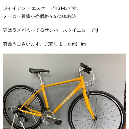
ジャイアント エスケープR3 MSです。
メーカー希望小売価格￥67,100税込
実はラメが入ってるサンバーストイエローです！
有難うございます、完売しましたm(__)m