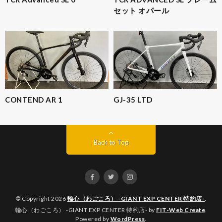
セット オパール
CONTEND AR 1
GJ-35 LTD
Back to Top
© Copyright 2026
輪心（わごころ） -GIANT EXP CENTER 特約店-
.
輪心（わごころ） -GIANT EXP CENTER 特約店- by
FIT-Web Create
.
Powered by
WordPress
.