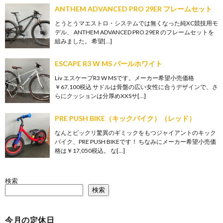
ANTHEM ADVANCED PRO 29ER フレームセット
とうとうマエストロ・システムでは無くなった純XC競技用モ
デル、 ANTHEM ADVANCED PRO 29ER のフレームセットを
組みました。 希望[…]
ESCAPE R3 W MS パールホワイト
Liv エスケープR3 W MSです。メーカー希望小売価格
￥67,100税込 サドルは骨盤の広い女性に合うデザインで、さ
らにクッションは分厚めXXSサ[…]
PRE PUSH BIKE（キックバイク）（レッド）
なんとビックリ驚異のギミックをもつジャイアントのキック
バイク、PRE PUSH BIKEです！ ちなみにメーカー希望小売価
格は￥17,050税込。 な[…]
検索
検索
今月の定休日