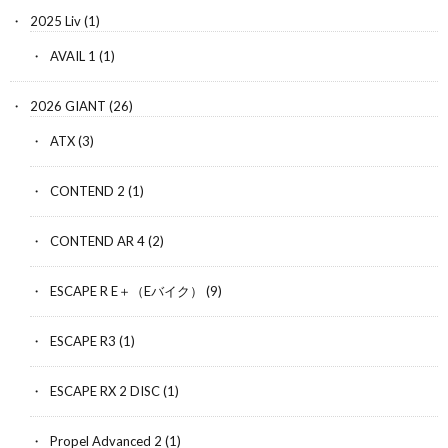
2025 Liv
(1)
AVAIL 1
(1)
2026 GIANT
(26)
ATX
(3)
CONTEND 2
(1)
CONTEND AR 4
(2)
ESCAPE R E＋（Eバイク）
(9)
ESCAPE R3
(1)
ESCAPE RX 2 DISC
(1)
Propel Advanced 2
(1)