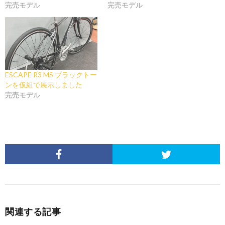
完売モデル
完売モデル
ESCAPE R3 MS ブラックトー
ンを仮組で展示しました
完売モデル
関連する記事